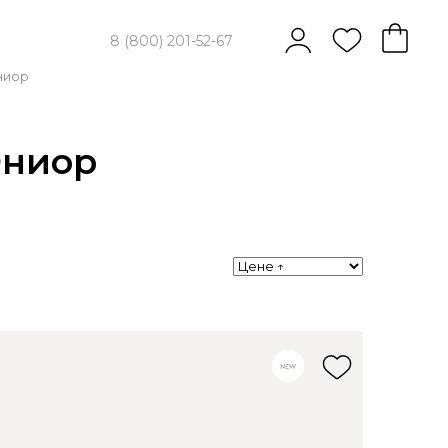
8 (800) 201-52-67
ниор
Юниор