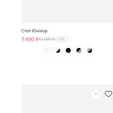
Стол Юниор
11 690 ₽
13 690 ₽
15%