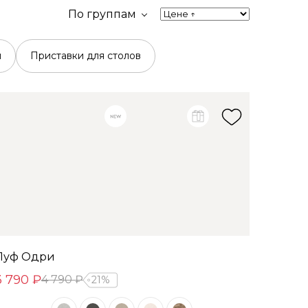
По группам
й
Приставки для столов
Пуф Одри
3 790 ₽
4 790 ₽
21%