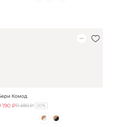
Бери Комод
9 190 ₽
11 490 ₽
20%