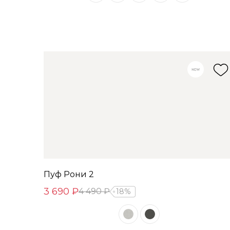
Пуф Рони 2
3 690 ₽
4 490 ₽
18%