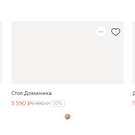
Стол Доминика
5 590 ₽
6 990 ₽
20%