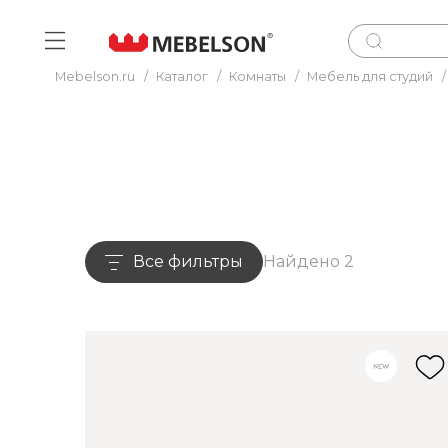
Mebelson.ru
/
Каталог
/
Комнаты
/
Мебель для студий
/
Все фильтры
Найдено 2