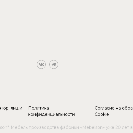
 юр. лиц и
Политика
Согласие на обр
конфиденциальности
Cookie
son". Мебель производства фабрики «Mebelson» уже 20 лет 