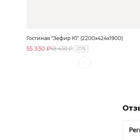
Гостиная "Зефир К1" (2200х424х1900)
55 330 ₽
69 430 ₽
20%
Отз