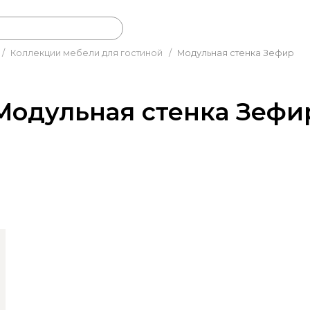
/
Коллекции мебели для гостиной
/
Модульная стенка Зефир
Модульная стенка Зефи