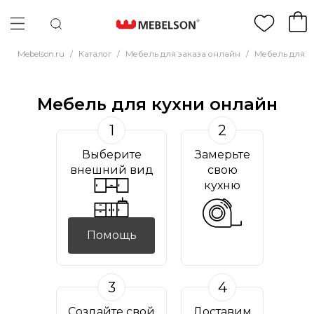
Mebelson.ru
/
Каталог
/
Мебель для заказа онлайн
/
Мебель для к
Мебель для кухни онлайн
1
2
Выберите
Замерьте
внешний вид
свою
кухню
Помощь
3
4
Создайте свой
Доставим